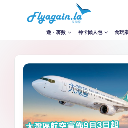
Skip
to
又
content
遊・著數
神卡懶人包
食玩
飛
啦
！
Fl
y
a
g
ai