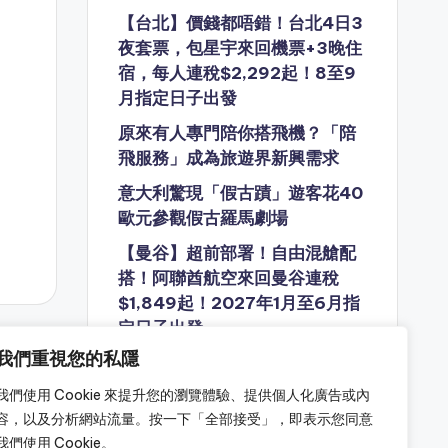
【台北】價錢都唔錯！台北4日3
夜套票，包星宇來回機票+3晚住
宿，每人連稅$2,292起！8至9
月指定日子出發
原來有人專門陪你搭飛機？「陪
飛服務」成為旅遊界新興需求
意大利驚現「假古蹟」遊客花40
歐元參觀假古羅馬劇場
【曼谷】超前部署！自由混艙配
搭！阿聯酋航空來回曼谷連稅
$1,849起！2027年1月至6月指
定日子出發
我們重視您的私隱
歷時近10年 波音737 MAX 7終
獲FAA認證 最快明年正式載客
我們使用 Cookie 來提升您的瀏覽體驗、提供個人化廣告或內
容，以及分析網站流量。按一下「全部接受」，即表示您同意
我們使用 Cookie。