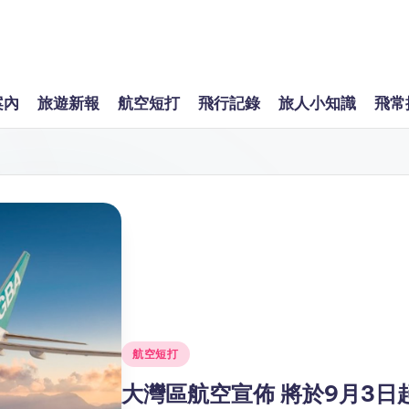
案內
旅遊新報
航空短打
飛行記錄
旅人小知識
飛常
Posted
航空短打
in
大灣區航空宣佈 將於9月3日