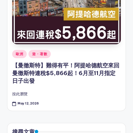
Posted
歐洲
遊・著數
in
【曼徹斯特】難得有平！阿提哈德航空來回
曼徹斯特連稅$5,866起！6月至11月指定
日子出發
按此瀏覽
May 12, 2026
搜尋文章