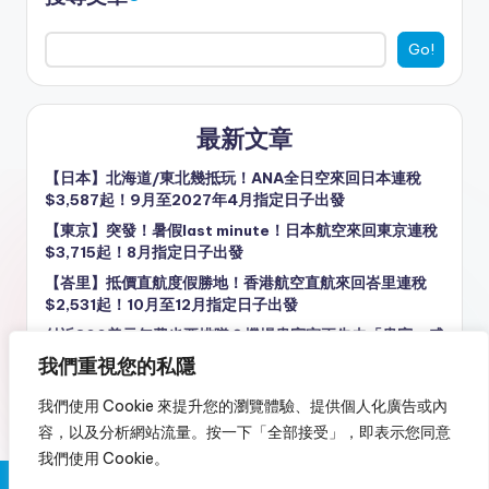
Go!
最新文章
【日本】北海道/東北幾抵玩！ANA全日空來回日本連稅
$3,587起！9月至2027年4月指定日子出發
【東京】突發！暑假last minute！日本航空來回東京連稅
$3,715起！8月指定日子出發
【峇里】抵價直航度假勝地！香港航空直航來回峇里連稅
$2,531起！10月至12月指定日子出發
付近800美元年費也要排隊？機場貴賓室正失去「貴賓」感
我們重視您的私隱
【台北】價錢都唔錯！台北4日3夜套票，包星宇來回機票
+3晚住宿，每人連稅$2,292起！8至9月指定日子出發
我們使用 Cookie 來提升您的瀏覽體驗、提供個人化廣告或內
容，以及分析網站流量。按一下「全部接受」，即表示您同意
我們使用 Cookie。