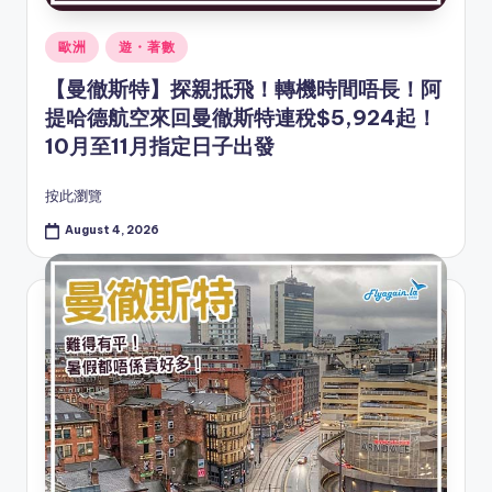
Posted
歐洲
遊・著數
in
【曼徹斯特】探親抵飛！轉機時間唔長！阿
提哈德航空來回曼徹斯特連稅$5,924起！
10月至11月指定日子出發
按此瀏覽
August 4, 2026