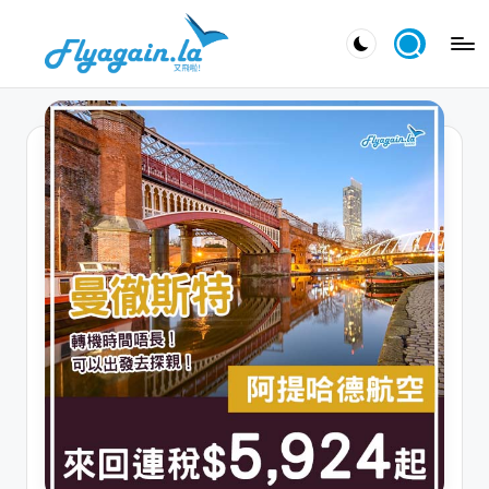
Skip
又
to
飛
content
啦
！
Fl
y
a
g
ai
n.
la