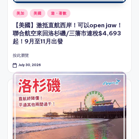
Posted
美加
美國
遊・著數
in
【美國】激抵直航西岸！可以open jaw！
聯合航空來回洛杉磯/三藩市連稅$4,693
起！9月至11月出發
按此瀏覽
July 30, 2026