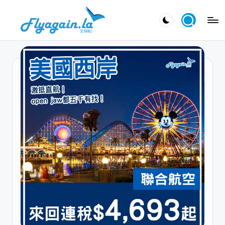
Skip
又
to
飛
content
啦
！
Fl
y
a
g
ai
n.
la