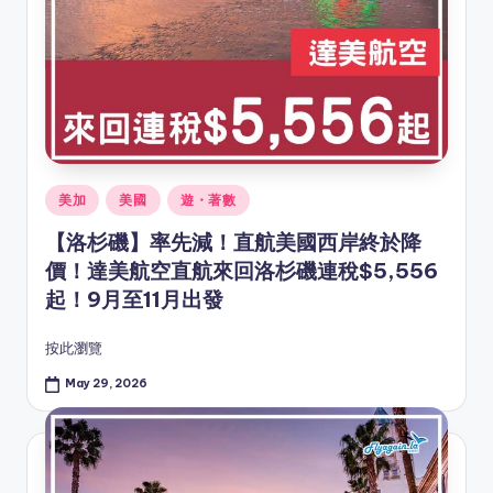
Posted
美加
美國
遊・著數
in
【洛杉磯】率先減！直航美國西岸終於降
價！達美航空直航來回洛杉磯連稅$5,556
起！9月至11月出發
按此瀏覽
May 29, 2026