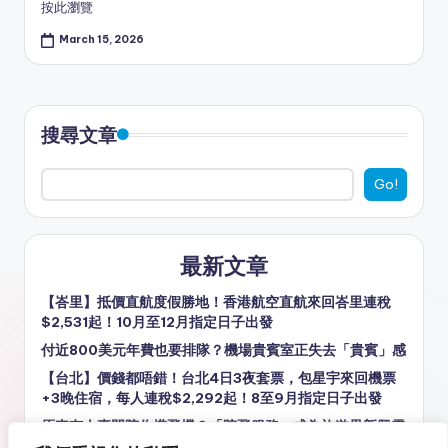
按此瀏覽
March 15, 2026
搜尋文章
Go!
最新文章
【峇里】抵價直航度假勝地！香港航空直航來回峇里連稅
$2,531起！10月至12月指定日子出發
付近800美元年費也要排隊？機場貴賓室正失去「貴賓」感
【台北】價錢都唔錯！台北4日3夜套票，包星宇來回機票
+3晚住宿，每人連稅$2,292起！8至9月指定日子出發
原來有人專門陪你搭飛機？「陪飛服務」成為旅遊界新興需
求