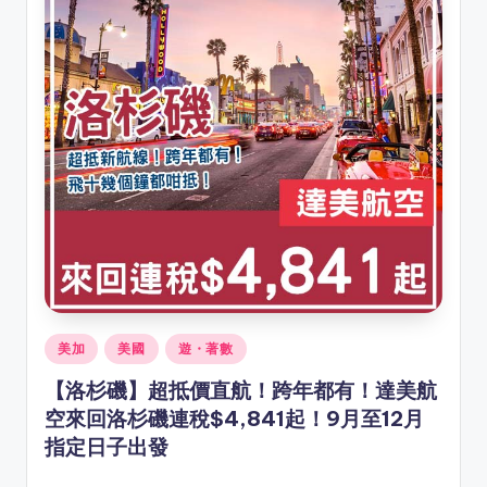
Posted
美加
美國
遊・著數
in
【洛杉磯】超抵價直航！跨年都有！達美航
空來回洛杉磯連稅$4,841起！9月至12月
指定日子出發