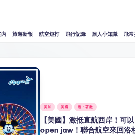
案內
旅遊新報
航空短打
飛行記錄
旅人小知識
飛常
Posted
美加
美國
遊・著數
in
【美國】激抵直航西岸！可以
open jaw！聯合航空來回洛