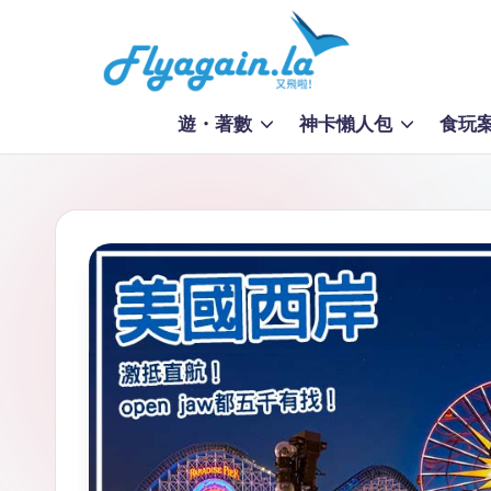
Skip
to
又
content
遊・著數
神卡懶人包
食玩
飛
啦
！
Fl
y
a
g
ai