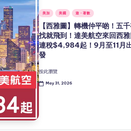
Posted
美加
美國
遊・著數
in
【西雅圖】轉機仲平啲！五千
找就飛到！達美航空來回西雅
連稅$4,984起！9月至11月
發
按此瀏覽
May 31, 2026