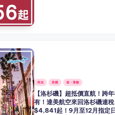
Posted
美加
美國
遊・著數
in
【洛杉磯】超抵價直航！跨年
有！達美航空來回洛杉磯連稅
$4,841起！9月至12月指定