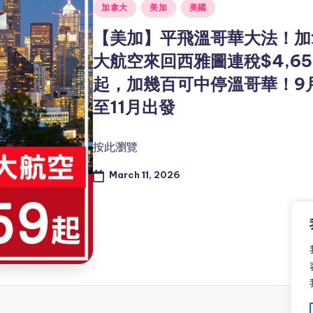
Posted
加拿大
美加
美國
in
【美加】平飛溫哥華大法！加
大航空來回西雅圖連稅$4,65
起，加幾百可中停溫哥華！9
至11月出發
按此瀏覽
March 11, 2026