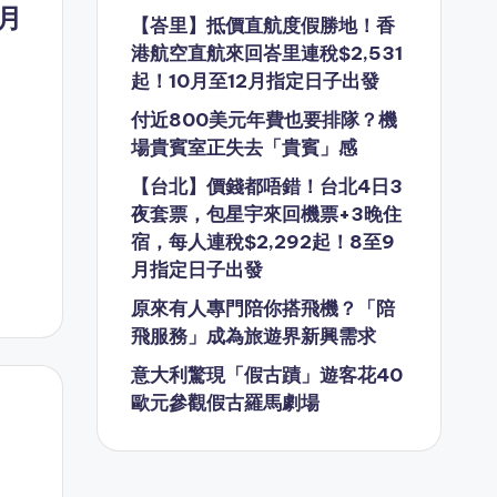
9月
【峇里】抵價直航度假勝地！香
港航空直航來回峇里連稅$2,531
起！10月至12月指定日子出發
付近800美元年費也要排隊？機
場貴賓室正失去「貴賓」感
【台北】價錢都唔錯！台北4日3
夜套票，包星宇來回機票+3晚住
宿，每人連稅$2,292起！8至9
月指定日子出發
原來有人專門陪你搭飛機？「陪
飛服務」成為旅遊界新興需求
意大利驚現「假古蹟」遊客花40
歐元參觀假古羅馬劇場