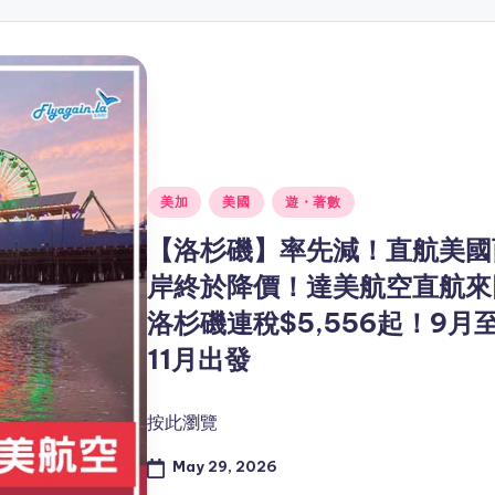
Posted
美加
美國
遊・著數
in
【洛杉磯】率先減！直航美國
岸終於降價！達美航空直航來
洛杉磯連稅$5,556起！9月
11月出發
按此瀏覽
May 29, 2026