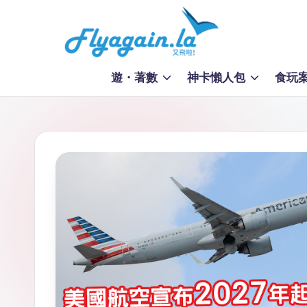
Skip
to
又
content
遊・著數
神卡懶人包
食玩
飛
啦
！
Fl
y
a
g
ai