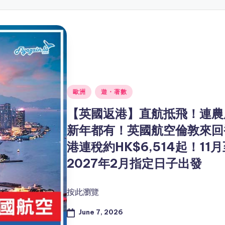
Posted
歐洲
遊・著數
in
【英國返港】直航抵飛！連農
新年都有！英國航空倫敦來回
港連稅約HK$6,514起！11
2027年2月指定日子出發
按此瀏覽
June 7, 2026