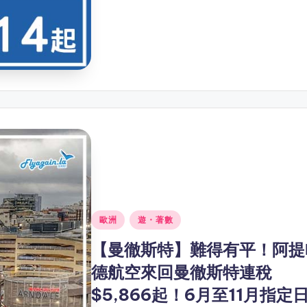
Posted
歐洲
遊・著數
in
【曼徹斯特】難得有平！阿提
德航空來回曼徹斯特連稅
$5,866起！6月至11月指定