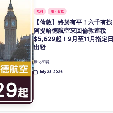
Posted
歐洲
遊・著數
in
【倫敦】終於有平！六千有找
阿提哈德航空來回倫敦連稅
$5,629起！9月至11月指定
出發
按此瀏覽
July 28, 2026