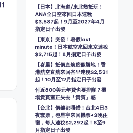
1
【日本】北海道/東北幾抵玩！
ANA全日空來回日本連稅
$3,587起！9月至2027年4月
指定日子出發
【東京】突發！暑假last
minute！日本航空來回東京連稅
$3,715起！8月指定日子出發
【峇里】抵價直航度假勝地！香
港航空直航來回峇里連稅$2,531
起！10月至12月指定日子出發
付近800美元年費也要排隊？機
場貴賓室正失去「貴賓」感
【台北】價錢都唔錯！台北4日3
夜套票，包星宇來回機票+3晚住
宿，每人連稅$2,292起！8至9
月指定日子出發