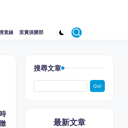
搜查線
里賞俱樂部
搜尋文章
Go!
時
最新文章
徹