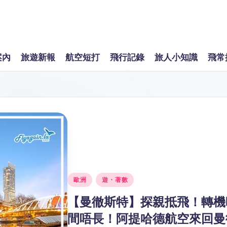
案內
旅遊新報
航空短打
飛行記錄
旅人小知識
飛常
Posted
歐洲
遊・著數
in
【曼徹斯特】探親抵飛！轉機
間唔長！阿提哈德航空來回曼