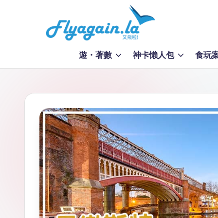
Skip
to
又
content
遊・著數
神卡懶人包
食玩
飛
啦
！
Fl
y
a
g
ai