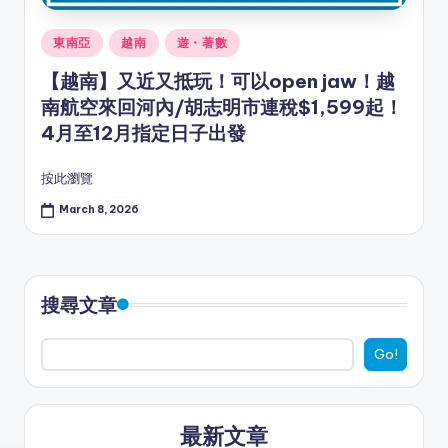
Posted
東南亞
越南
遊・著數
in
【越南】又近又抵玩！可以open jaw！越
南航空來回河內/胡志明市連稅$1,599起！
4月至12月指定日子出發
按此瀏覽
March 8, 2026
搜尋文章
Go!
最新文章