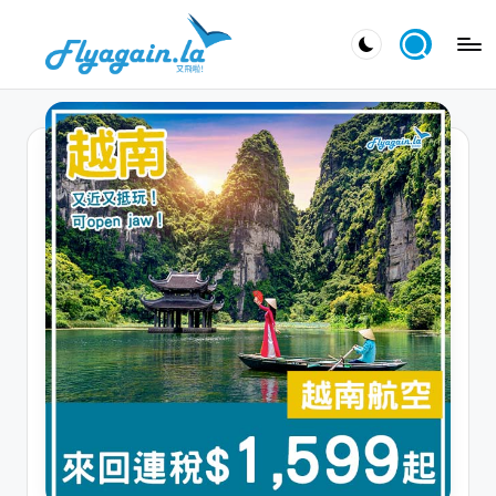
Skip
又
to
飛
content
啦
！
Fl
y
a
g
ai
n.
la