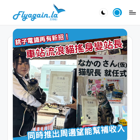
Skip
又
to
飛
content
啦
！
Fl
y
a
g
ai
n.
la